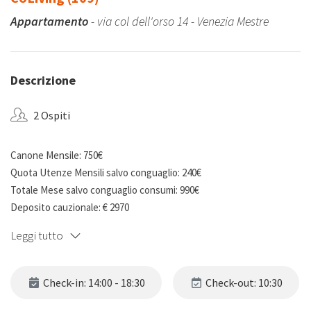
Appartamento
- via col dell'orso 14 - Venezia Mestre
Descrizione
2 Ospiti
Canone Mensile: 750€
Quota Utenze Mensili salvo conguaglio: 240€
Totale Mese salvo conguaglio consumi: 990€
Deposito cauzionale: € 2970
Leggi tutto
Appartamento con 2 camere private (camera con letto matrimoniale
e camera con letto ad una piazza e mezza), soggiorno con angolo
cottura, terrazza e 1 bagno.
Check-in: 14:00 - 18:30
Check-out: 10:30
Appartamento completamente restaurato di recente, situato nel