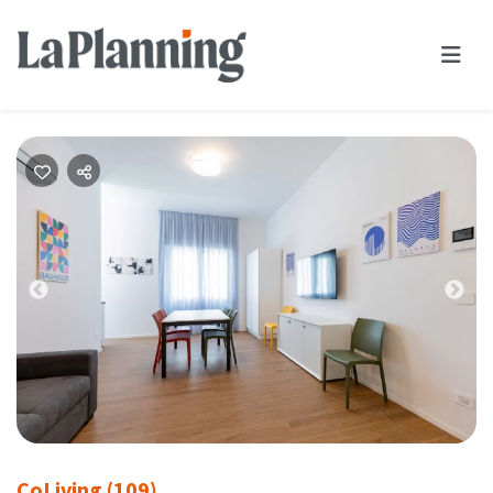
Previous
Nex
CoLiving (109)