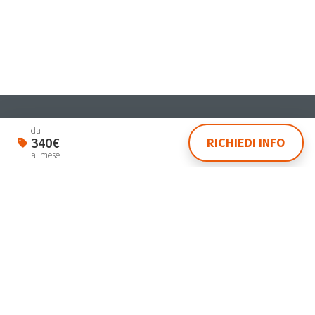
Student & Worker House
da
340€
RICHIEDI INFO
Via Dante 4 Venezia 30174
al mese
lasegreteria@laplanning.it
041.96.90.031
Gestisci Prenotazione
Termini e condizioni
Privacy Policy
Powered by