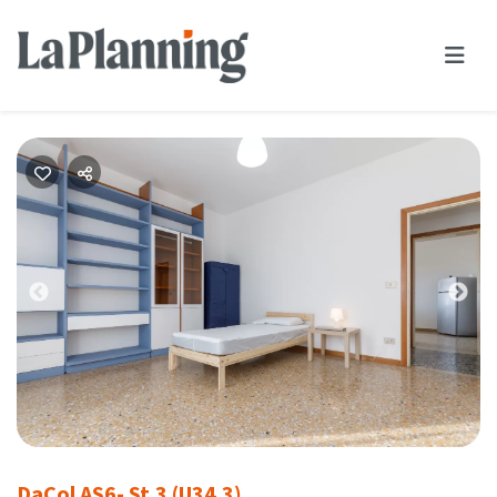
Previous
Nex
DaCol AS6- St.3 (U34.3)