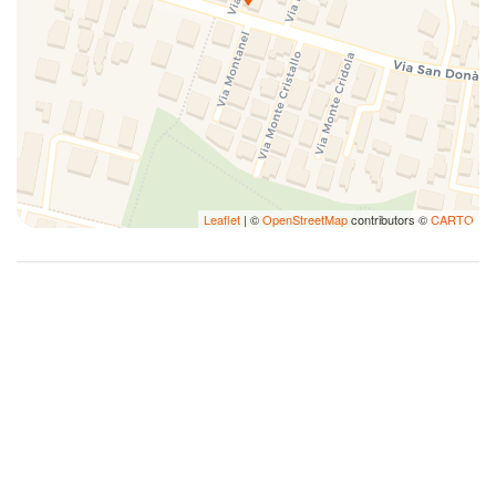
Leaflet
| ©
OpenStreetMap
contributors ©
CARTO