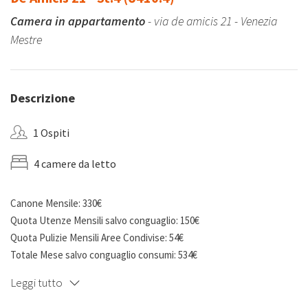
Camera in appartamento
- via de amicis 21 - Venezia
Mestre
Descrizione
1 Ospiti
4 camere da letto
Canone Mensile: 330€
Quota Utenze Mensili salvo conguaglio: 150€
Quota Pulizie Mensili Aree Condivise: 54€
Totale Mese salvo conguaglio consumi: 534€
Deposito cauzionale: 990€
Leggi tutto
Camera Privata ad uso singolo con 2 letti accostati, comodini ed