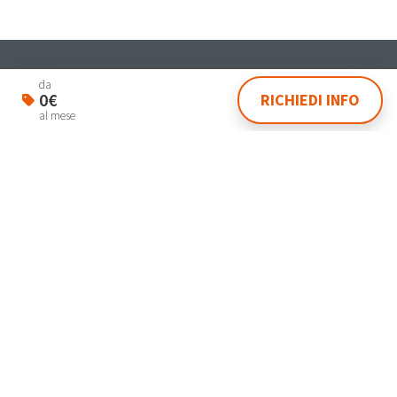
Student & Worker House
da
0€
RICHIEDI INFO
Via Dante 4 Venezia 30174
al mese
lasegreteria@laplanning.it
041.96.90.031
Gestisci Prenotazione
Termini e condizioni
Privacy Policy
Powered by