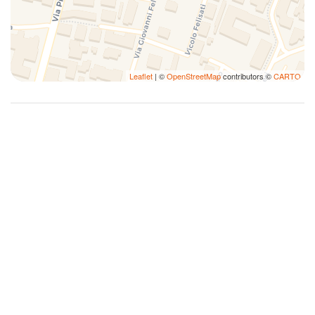
Leaflet
| ©
OpenStreetMap
contributors ©
CARTO