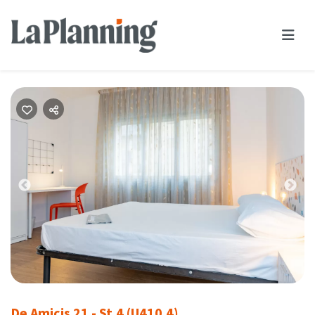
Previous
Nex
De Amicis 21 - St.4 (U410.4)