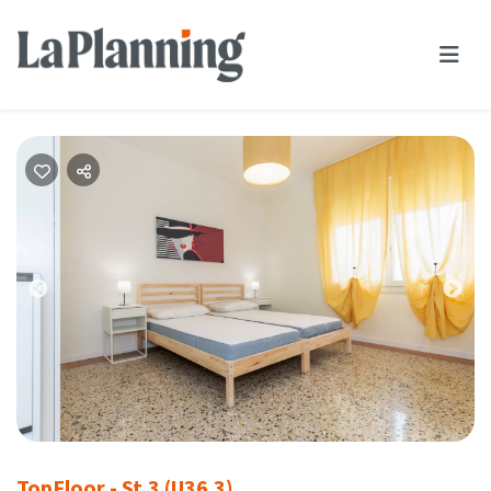
Previous
Nex
TopFloor - St.3 (U36.3)