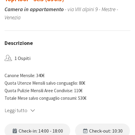
Camera in appartamento
- via VIII alpini 9 - Mestre -
Venezia
Descrizione
1 Ospiti
Canone Mensile: 340€
Quota Utenze Mensili salvo conguaglio: 80€
Quota Pulizie Mensili Aree Condivise: 110€
Totale Mese salvo conguaglio consumi: 530€
Deposito cauzionale: 1020€
Leggi tutto
Camera Privata dotata di letto matrimoniale (uso singola) completo
di materasso e guanciali, armadio, comodino, scrivania e sedia per lo
Check-in: 14:00 - 18:00
Check-out: 10:30