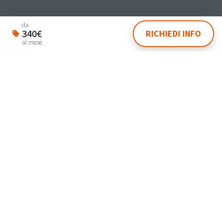
Student & Worker House
da
340€
RICHIEDI INFO
Via Dante 4 Venezia 30174
al mese
lasegreteria@laplanning.it
041.96.90.031
Gestisci Prenotazione
Termini e condizioni
Privacy Policy
Powered by