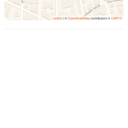
Leaflet
| ©
OpenStreetMap
contributors ©
CARTO