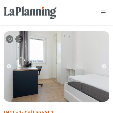
Previous
Nex
U411 - 3- Col Lana St.3