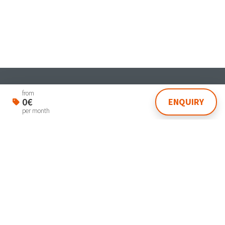
Student & Worker House
from
0€
ENQUIRY
Via Dante 4 Venezia 30174
per month
lasegreteria@laplanning.it
041.96.90.031
Manage Reservation
Terms and conditions
Privacy Policy
Powered by