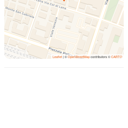
Leaflet
| ©
OpenStreetMap
contributors ©
CARTO