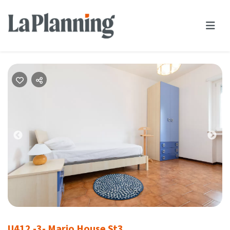
Previous
Nex
U412 -3- Mario House St3