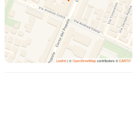
Leaflet
| ©
OpenStreetMap
contributors ©
CARTO