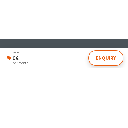
Student & Worker House
from
0€
ENQUIRY
Via Dante 4 Venezia 30174
per month
lasegreteria@laplanning.it
041.96.90.031
Manage Reservation
Terms and conditions
Privacy Policy
Powered by