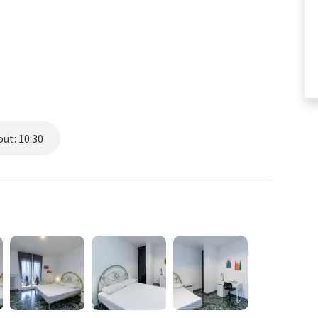
e, completo di materasso e guanciali, armadio, comodino,
 appartamento moderno con 4 camere private e con le seguenti
ut: 10:30
hi passi dalla piazza, e vicino alla fermata di autobus e tram