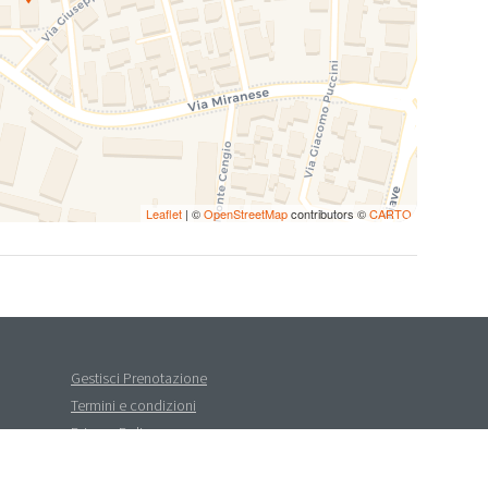
Leaflet
| ©
OpenStreetMap
contributors ©
CARTO
Gestisci Prenotazione
Termini e condizioni
Privacy Policy