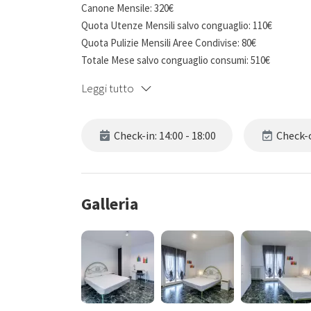
Canone Mensile: 320€
Quota Utenze Mensili salvo conguaglio: 110€
Quota Pulizie Mensili Aree Condivise: 80€
Totale Mese salvo conguaglio consumi: 510€
Deposito cauzionale: 960€
Leggi tutto
Camera ad uso singolo dotata di un letto matrimonial
scrivania, libreria e sedia per lo studio. Inserita in
Check-in: 14:00 - 18:00
Check-o
aree condivise: Ingresso, cucina, 2 bagni.
Appartamento situato nel pieno centro di Mestre, a poc
per Venezia.
Galleria