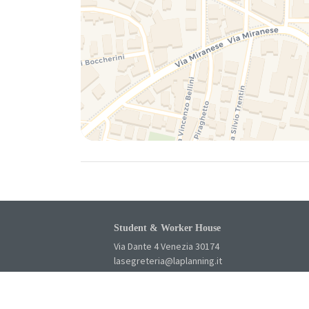
Student & Worker House
Via Dante 4 Venezia 30174
lasegreteria@laplanning.it
041.96.90.031