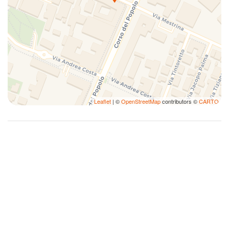
Leaflet
| ©
OpenStreetMap
contributors ©
CARTO