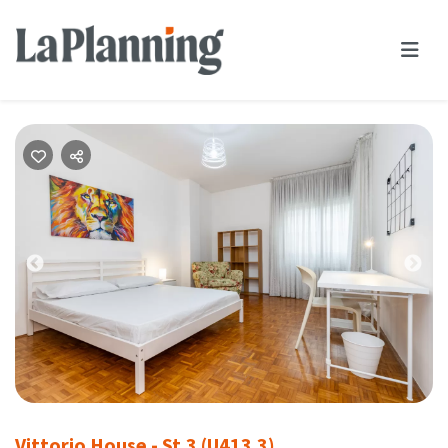
Previous
Nex
Vittorio House - St.3 (U413.3)